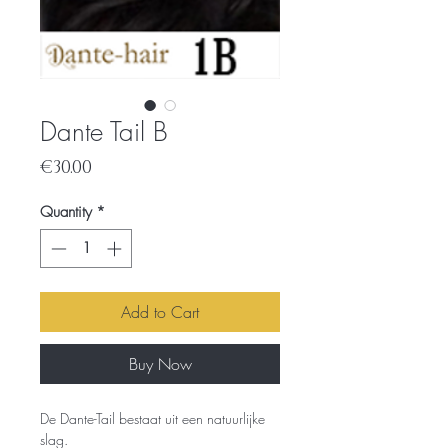
Dante Tail B
Price
€30.00
Quantity
*
Add to Cart
Buy Now
De Dante-Tail bestaat uit een natuurlijke
slag.