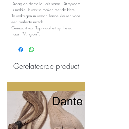
Draag de dante-Tail als staart. Dit systeem
is makkelijk vast te maken met de klem.
Te verkrijgen in verschillende kleuren voor
een perfecte match.
Gemaakt van Top kwaliteit synthetisch
haar ‘’Minglon’’.
Gerelateerde product
Nieuw