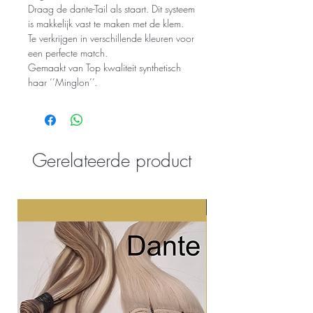
Draag de dante-Tail als staart. Dit systeem
is makkelijk vast te maken met de klem.
Te verkrijgen in verschillende kleuren voor
een perfecte match.
Gemaakt van Top kwaliteit synthetisch
haar ‘’Minglon’’.
Gerelateerde product
Nieuw