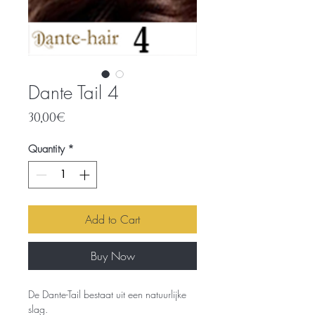
Dante Tail 4
Price
30,00€
Quantity
*
Add to Cart
Buy Now
De Dante-Tail bestaat uit een natuurlijke
slag.