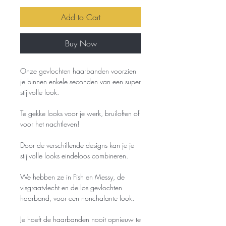
Add to Cart
Buy Now
Onze gevlochten haarbanden voorzien
je binnen enkele seconden van een super
stijlvolle look.
Te gekke looks voor je werk, bruiloften of
voor het nachtleven!
Door de verschillende designs kan je je
stijlvolle looks eindeloos combineren.
We hebben ze in Fish en Messy, de
visgraatvlecht en de los gevlochten
haarband, voor een nonchalante look.
Je hoeft de haarbanden nooit opnieuw te