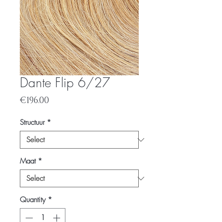
Dante Flip 6/27
Price
€196.00
Structuur
*
Maat
*
Quantity
*