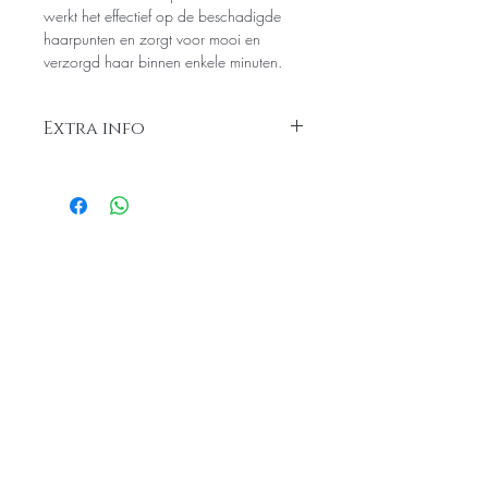
werkt het effectief op de beschadigde
haarpunten en zorgt voor mooi en
verzorgd haar binnen enkele minuten.
Extra info
DANTE-FLIP
12"/30cm 100gr haar
16"/42cm 120gr haar
20"/51cm 120gr haar
16"/42cm Bodywave 100gr haar
Gerelateerde product
DANTE-FLIP LIGHT
12"/30cm 46gr haar
16"/42cm 65gr haar
Nieuw