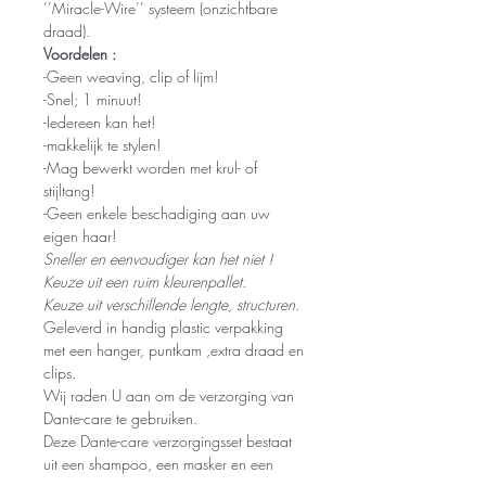
‘’Miracle-Wire’’ systeem (onzichtbare
draad).
Voordelen :
-Geen weaving, clip of lijm!
-Snel; 1 minuut!
-Iedereen kan het!
-makkelijk te stylen!
-Mag bewerkt worden met krul- of
stijltang!
-Geen enkele beschadiging aan uw
eigen haar!
Sneller en eenvoudiger kan het niet !
Keuze uit een ruim kleurenpallet.
Keuze uit verschillende lengte, structuren.
Geleverd in handig plastic verpakking
met een hanger, puntkam ,extra draad en
clips.
Wij raden U aan om de verzorging van
Dante-care te gebruiken.
Deze Dante-care verzorgingsset bestaat
uit een shampoo, een masker en een