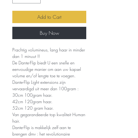
Add to Cart
Buy Now
Prachtig volumineus, lang haar in minder
dan 1 minuut !!
De Dante-Flip biedt U een snelle en
eenvoudige manier om aan uw kapsel
volume en/of lengte toe te voegen.
Dante-Flip Light extensions zijn
vervaardigd uit meer dan 100gram :
30cm 100gram haar.
42cm 120gram haar.
52cm 120 gram haar.
Van gegarandeerde top kwaliteit Human
hair.
Dante-Flip is makkelijk zelf aan te
brengen dmv : het revolutionaire