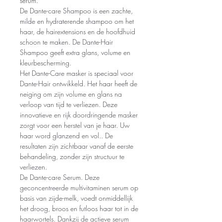
serum.
De Dante-care Shampoo is een zachte,
milde en hydraterende shampoo om het
haar, de hairextensions en de hoofdhuid
schoon te maken. De Dante-Hair
Shampoo geeft extra glans, volume en
kleurbescherming.
Het Dante-Care masker is speciaal voor
Dante-Hair ontwikkeld. Het haar heeft de
neiging om zijn volume en glans na
verloop van tijd te verliezen. Deze
innovatieve en rijk doordringende masker
zorgt voor een herstel van je haar. Uw
haar word glanzend en vol.. De
resultaten zijn zichtbaar vanaf de eerste
behandeling, zonder zijn structuur te
verliezen.
De Dante-care Serum. Deze
geconcentreerde multivitaminen serum op
basis van zijde-melk, voedt onmiddellijk
het droog, broos en futloos haar tot in de
haarwortels. Dankzij de actieve serum