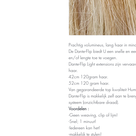
Prachtig volumineus, lang haar in min
De Dante-Flip biedt U een snelle en 
en/of lengte toe te voegen.
Dante-Flip Light extensions zijn ver
haar.
42cm 120gram haar.
52cm 120 gram haar.
Van gegarandeerde top kwaliteit Hum
Dante-Flip is makkelijk zelf aan te bre
systeem (onzichtbare draad).
Voordelen :
-Geen weaving, clip of lijm!
-Snel; 1 minuut!
-Iedereen kan het!
-makkelijk te stylen!