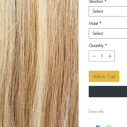
Structuur
*
Select
Maat
*
Select
Quantity
*
Add to Cart
Extra info
DANTE-FLIP