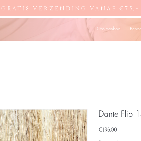
GRATIS VERZENDING VANAF €75,-
Ons aanbod
Beno
Dante Flip
Price
€196.00