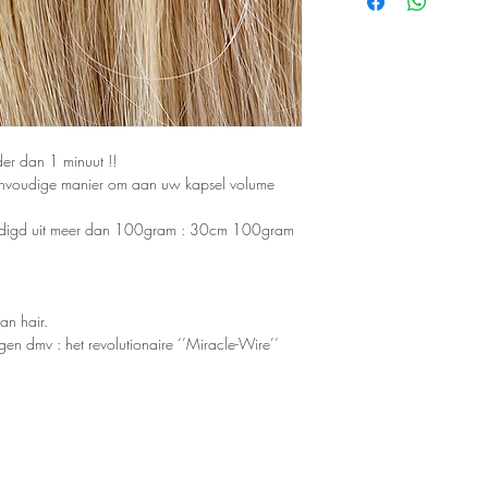
12"/30cm 100g
16"/42cm 120g
20"/51cm 120g
16"/42cm Bodywa
DANTE-FLIP LIGHT
12"/30cm 46gr h
16"/42cm 65gr h
der dan 1 minuut !!
eenvoudige manier om aan uw kapsel volume
vaardigd uit meer dan 100gram : 30cm 100gram
an hair.
ngen dmv : het revolutionaire ‘’Miracle-Wire’’