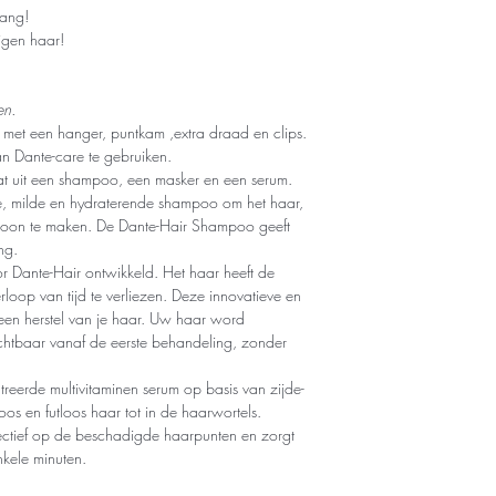
tang!
igen haar!
en.
 met een hanger, puntkam ,extra draad en clips.
n Dante-care te gebruiken.
at uit een shampoo, een masker en een serum.
, milde en hydraterende shampoo om het haar,
choon te maken. De Dante-Hair Shampoo geeft
ng.
r Dante-Hair ontwikkeld. Het haar heeft de
loop van tijd te verliezen. Deze innovatieve en
een herstel van je haar. Uw haar word
zichtbaar vanaf de eerste behandeling, zonder
eerde multivitaminen serum op basis van zijde-
oos en futloos haar tot in de haarwortels.
fectief op de beschadigde haarpunten en zorgt
kele minuten.