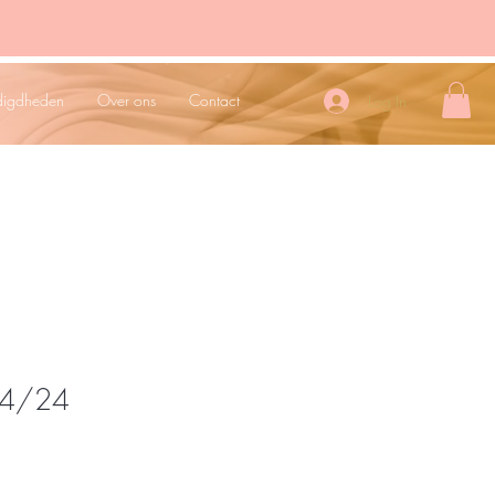
digdheden
Over ons
Contact
Log In
 14/24