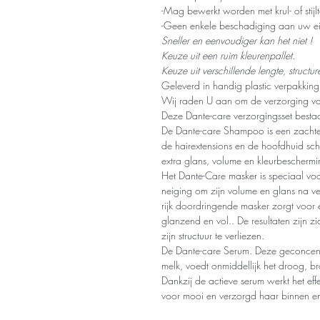
-Mag bewerkt worden met krul- of stijl
-Geen enkele beschadiging aan uw e
Sneller en eenvoudiger kan het niet !
Keuze uit een ruim kleurenpallet.
Keuze uit verschillende lengte, structur
Geleverd in handig plastic verpakking
Wij raden U aan om de verzorging va
Deze Dante-care verzorgingsset besta
De Dante-care Shampoo is een zachte
de hairextensions en de hoofdhuid s
extra glans, volume en kleurbeschermi
Het Dante-Care masker is speciaal voo
neiging om zijn volume en glans na ver
rijk doordringende masker zorgt voor 
glanzend en vol.. De resultaten zijn 
zijn structuur te verliezen.
De Dante-care Serum. Deze geconcentr
melk, voedt onmiddellijk het droog, br
Dankzij de actieve serum werkt het ef
voor mooi en verzorgd haar binnen en