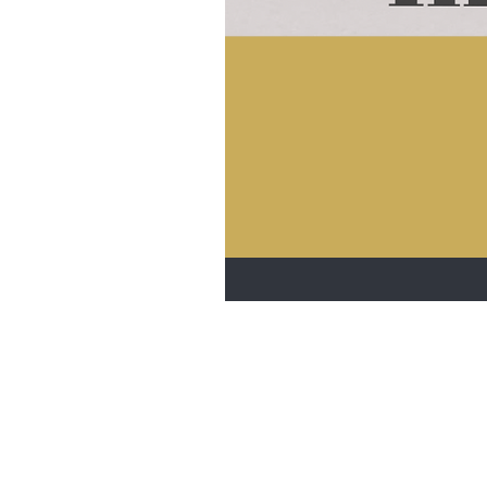
Dante-Hair
Herenstraat 17
3730 Hoeselt, België
Telefoon België
+32 89 44 02 52
Telefoon Nederland
+31 435 69 0
info@dante-hair.com