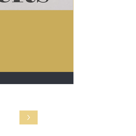
r acties
>