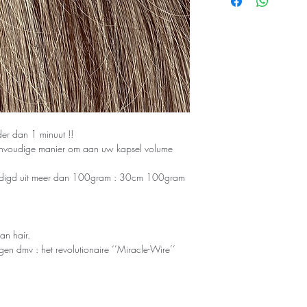
12"/30cm 100g
16"/42cm 120g
20"/51cm 120g
16"/42cm Bodywa
DANTE-FLIP LIGHT
12"/30cm 46gr h
16"/42cm 65gr h
der dan 1 minuut !!
eenvoudige manier om aan uw kapsel volume
vaardigd uit meer dan 100gram : 30cm 100gram
an hair.
ngen dmv : het revolutionaire ‘’Miracle-Wire’’