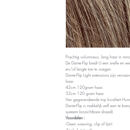
Prachtig volumineus, lang haar in min
De Dante-Flip biedt U een snelle en 
en/of lengte toe te voegen.
Dante-Flip Light extensions zijn ver
haar.
42cm 120gram haar.
52cm 120 gram haar.
Van gegarandeerde top kwaliteit Hum
Dante-Flip is makkelijk zelf aan te bre
systeem (onzichtbare draad).
Voordelen :
-Geen weaving, clip of lijm!
-Snel; 1 minuut!