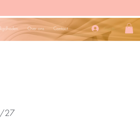
digdheden
Over ons
Contact
Log In
4/27