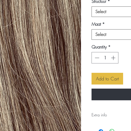
Structuur
*
Select
Maat
*
Select
Quantity
*
Add to Cart
Extra info
DANTE-FLIP