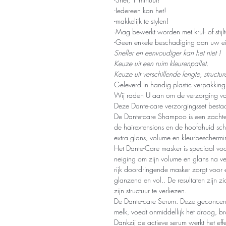
-Iedereen kan het!
-makkelijk te stylen!
-Mag bewerkt worden met krul- of stijl
-Geen enkele beschadiging aan uw e
Sneller en eenvoudiger kan het niet !
Keuze uit een ruim kleurenpallet.
Keuze uit verschillende lengte, structur
Geleverd in handig plastic verpakking
Wij raden U aan om de verzorging va
Deze Dante-care verzorgingsset besta
De Dante-care Shampoo is een zachte
de hairextensions en de hoofdhuid s
extra glans, volume en kleurbeschermi
Het Dante-Care masker is speciaal voo
neiging om zijn volume en glans na ver
rijk doordringende masker zorgt voor 
glanzend en vol.. De resultaten zijn 
zijn structuur te verliezen.
De Dante-care Serum. Deze geconcentr
melk, voedt onmiddellijk het droog, br
Dankzij de actieve serum werkt het ef