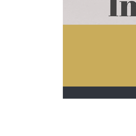
Dante-Hair
Herenstraat 17
3730 Hoeselt, België
Telefoon België
+32 89 44 02 52