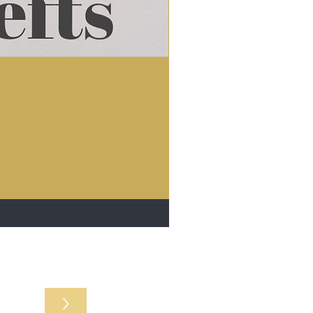
r acties
>