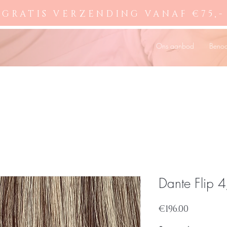
GRATIS VERZENDING VANAF €75,-
Ons aanbod
Beno
Dante Flip 
Price
€196.00