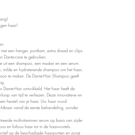
tang!
igen haar!
en.
 met een hanger, puntkam ,extra draad en clips.
n Dante-care te gebruiken.
at uit een shampoo, een masker en een serum.
, milde en hydraterende shampoo om het haar,
choon te maken. De Dante-Hair Shampoo geeft
ng.
r Dante-Hair ontwikkeld. Het haar heeft de
loop van tijd te verliezen. Deze innovatieve en
een herstel van je haar. Uw haar word
zichtbaar vanaf de eerste behandeling, zonder
eerde multivitaminen serum op basis van zijde-
oos en futloos haar tot in de haarwortels.
fectief op de beschadigde haarpunten en zorgt