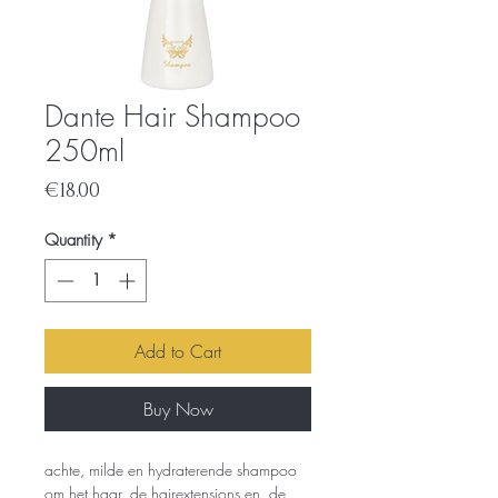
Dante Hair Shampoo
250ml
Price
€18.00
Quantity
*
Add to Cart
Buy Now
achte, milde en hydraterende shampoo
om het haar, de hairextensions en de