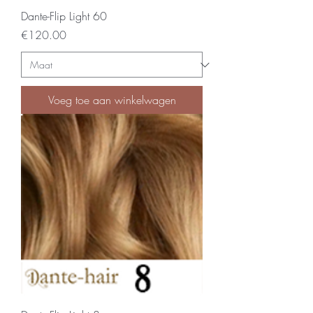
Dante-Flip Light 60
Price
€120.00
Voeg toe aan winkelwagen