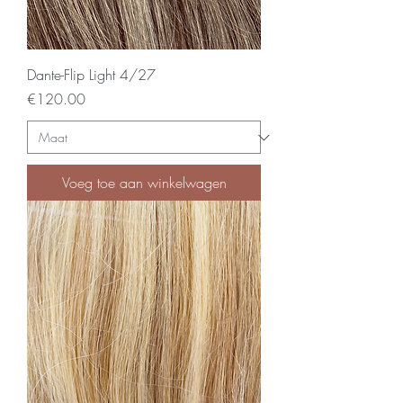
Dante-Flip Light 4/27
Price
€120.00
Voeg toe aan winkelwagen