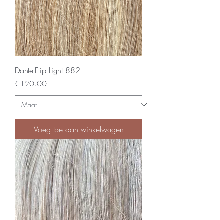
Dante-Flip Light 882
Price
€120.00
Voeg toe aan winkelwagen