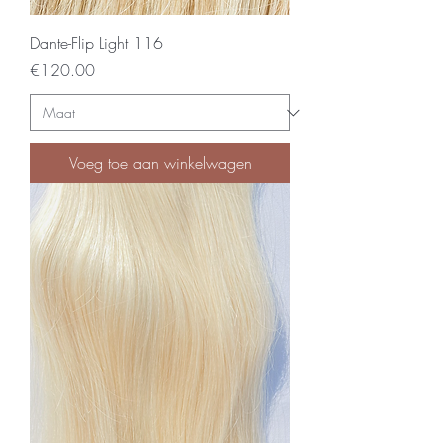
Dante-Flip Light 116
Price
€120.00
Voeg toe aan winkelwagen