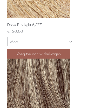
Dante-Flip Light 6/27
Price
€120.00
Voeg toe aan winkelwagen