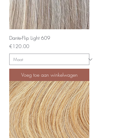
Dante-Flip Light 609
Price
€120.00
Voeg toe aan winkelwagen