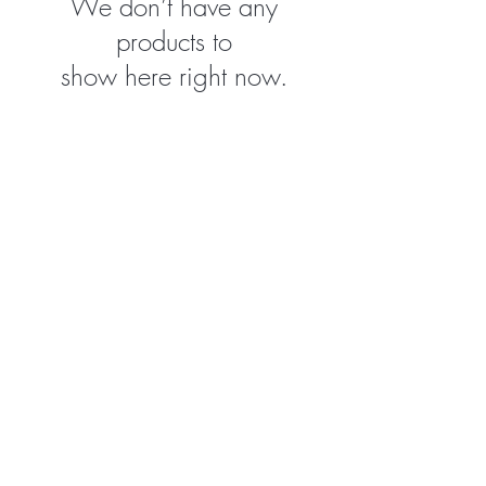
We don’t have any
products to
show here right now.
Dante-Hair
Herenstraat 17
3730 Hoeselt, België
Telefoon België
+32 89 44 02 52
Telefoon Nederland
+31 435 69 00 12
info@dante-hair.com
TVA-BTW: BE 0862.277.045
Wil je op de hoogte blijven over acties
en nieuws?
>